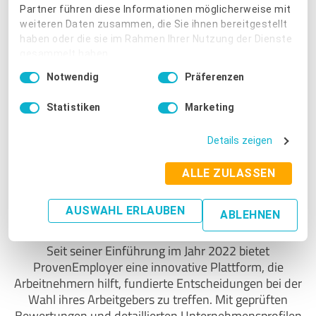
Bündeln, Analysieren und Präsentieren von
Partner führen diese Informationen möglicherweise mit
authentischem Kundenfeedback. Dieses Feedback ist
weiteren Daten zusammen, die Sie ihnen bereitgestellt
haben oder die sie im Rahmen Ihrer Nutzung der Dienste
entscheidend, um das Kundenvertrauen zu festigen
gesammelt haben.
und geschäftliches Wachstum anzukurbeln. In einem
Einwilligungsauswahl
Markt, in dem Verbrauchermeinungen und
Notwendig
Präferenzen
Impressum
|
Datenschutzbestimmungen
Empfehlungen von zentraler Bedeutung sind, hat sich
ProvenExpert als essentieller Partner für effektives
Statistiken
Marketing
Empfehlungsmarketing und Customer Insights im
Dienstleistungssektor etabliert.
Details zeigen
ALLE ZULASSEN
Über ProvenEmployer
AUSWAHL ERLAUBEN
ABLEHNEN
Seit seiner Einführung im Jahr 2022 bietet
ProvenEmployer eine innovative Plattform, die
Arbeitnehmern hilft, fundierte Entscheidungen bei der
Wahl ihres Arbeitgebers zu treffen. Mit geprüften
Bewertungen und detaillierten Unternehmensprofilen