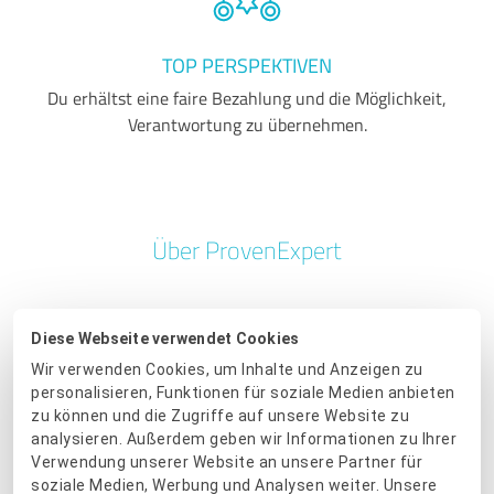
TOP PERSPEKTIVEN
Du erhältst eine faire Bezahlung und die Möglichkeit,
Verantwortung zu übernehmen.
Über ProvenExpert
ProvenExpert ist eine der führenden Online-
Diese Webseite verwendet Cookies
Plattformen in Europa für professionelles
Wir verwenden Cookies, um Inhalte und Anzeigen zu
Reputationsmanagement. Wir ermöglichen es
personalisieren, Funktionen für soziale Medien anbieten
Unternehmern und Unternehmen jeder Größe,
zu können und die Zugriffe auf unsere Website zu
Vertrauen aufzubauen und ihre Online-Präsenz und
analysieren. Außerdem geben wir Informationen zu Ihrer
Sichtbarkeit zu stärken. Mit nahezu 750.000 Nutzern
Verwendung unserer Website an unsere Partner für
weltweit ermöglicht ProvenExpert das Sammeln,
soziale Medien, Werbung und Analysen weiter. Unsere